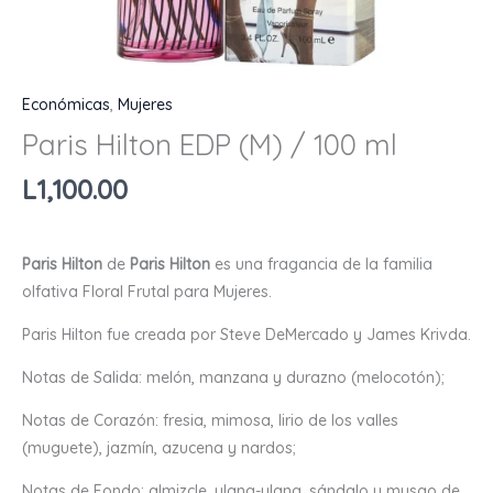
Económicas
,
Mujeres
Paris Hilton EDP (M) / 100 ml
L
1,100.00
Paris Hilton
de
Paris Hilton
es una fragancia de la familia
olfativa Floral Frutal para Mujeres.
Paris Hilton fue creada por Steve DeMercado y James Krivda.
Notas de Salida: melón, manzana y durazno (melocotón);
Notas de Corazón: fresia, mimosa, lirio de los valles
(muguete), jazmín, azucena y nardos;
Notas de Fondo: almizcle, ylang-ylang, sándalo y musgo de