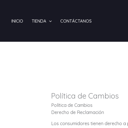
Ir
al
contenido
INICIO
TIENDA
CONTÁCTANOS
Política de Cambios
Política de Cambios
Derecho de Reclamación
Los consumidores tienen derecho a p