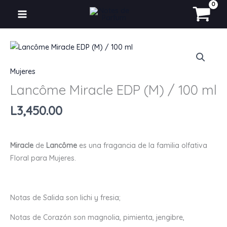
(M)
Ir
/
al
100
contenido
ml
Lancôme
cantidad
Miracle
Mujeres
EDP
(M)
Lancôme Miracle EDP (M) / 100 ml
/
L
3,450.00
100
ml
cantidad
Miracle
de
Lancôme
es una fragancia de la familia olfativa
Floral para Mujeres.
Notas de Salida son lichi y fresia;
Notas de Corazón son magnolia, pimienta, jengibre,