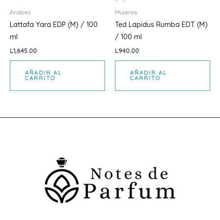
Árabes
Mujeres
Lattafa Yara EDP (M) / 100
Ted Lapidus Rumba EDT (M)
ml
/ 100 ml
L
1,645.00
L
940.00
AÑADIR AL
AÑADIR AL
CARRITO
CARRITO